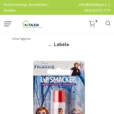
Kućna hemija, kozmetika i
info@kataleja.rs |
šminka
065/8570-775
0
Lična higijena
← Labela