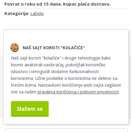
Povrat u roku od 15 dana. Kupac plaća dostavu.
Kategorija:
Labela
NAŠ SAJT KORISTI "KOLAČIĆE"
Naš sajt koristi "kolačiće" i druge tehnologije kako
DETALJNI OPIS
PITANJA I ODGOVORI
bismo analizirali saobraćaj, poboljšali korisničko
iskustvo i omogućili dodatne funkcionalnosti
korisnicima. Lične podatke o korisnicima ne delimo sa
trećim licima. Nastavkom korišćenja web sajta saglasni
ste sa našim
pravilima korišćenja i polisom privatnosti
.
Sva pitanja i odgovori
Slažem se