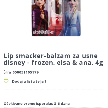
Lip smacker-balzam za usne
disney - frozen. elsa & ana. 4g
Šifra:
050051105179
Dodaj u listu želja ?
Očekivano vreme isporuke: 3-6 dana