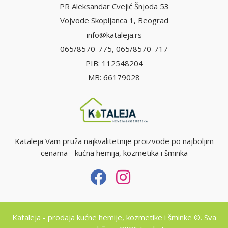
PR Aleksandar Cvejić Šnjoda 53
Vojvode Skopljanca 1, Beograd
info@kataleja.rs
065/8570-775, 065/8570-717
PIB: 112548204
MB: 66179028
Kataleja Vam pruža najkvalitetnije proizvode po najboljim
cenama - kućna hemija, kozmetika i šminka
Kataleja - prodaja kućne hemije, kozmetike i šminke ©. Sva