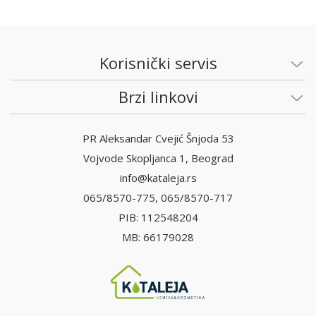
Korisnički servis
Brzi linkovi
PR Aleksandar Cvejić Šnjoda 53
Vojvode Skopljanca 1, Beograd
info@kataleja.rs
065/8570-775, 065/8570-717
PIB: 112548204
MB: 66179028