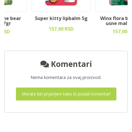
Super kitty lipbalm 5g
Winx flora balsam za
usne malina 5gr
157,00 RSD
157,00 RSD
Komentari
Nema komentara za ovaj proizvod.
Morate biti prijavljeni kako bi poslali komentar!