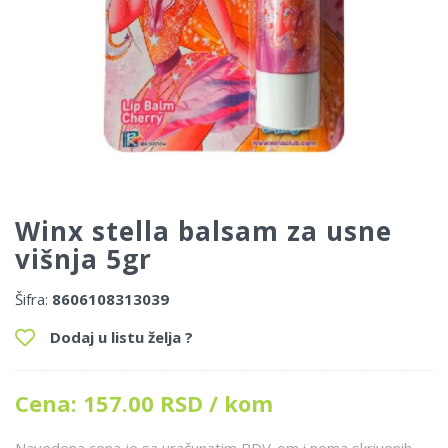
Winx stella balsam za usne
višnja 5gr
Šifra:
8606108313039
Dodaj u listu želja ?
Cena: 157.00 RSD / kom