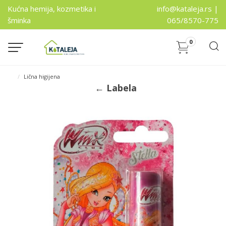
Kućna hemija, kozmetika i
info@kataleja.rs |
šminka
065/8570-775
0
Lična higijena
← Labela