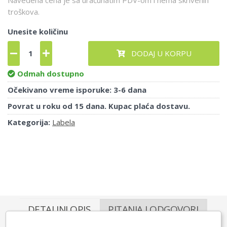
Navedena cena je sa uračunatim PDV-om i nema skrivenih
troškova.
Unesite količinu
DODAJ U KORPU
Odmah dostupno
Očekivano vreme isporuke: 3-6 dana
Povrat u roku od 15 dana. Kupac plaća dostavu.
Kategorija:
Labela
DETALJNI OPIS
PITANJA I ODGOVORI