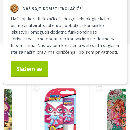
NAŠ SAJT KORISTI "KOLAČIĆE"
Naš sajt koristi "kolačiće" i druge tehnologije kako
bismo analizirali saobraćaj, poboljšali korisničko
Sva pitanja i odgovori
iskustvo i omogućili dodatne funkcionalnosti
korisnicima. Lične podatke o korisnicima ne delimo sa
trećim licima. Nastavkom korišćenja web sajta saglasni
ste sa našim
pravilima korišćenja i polisom privatnosti
.
Slični proizvodi
Slažem se