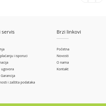
 servis
Brzi linkovi
nja
Početna
plaćanju i isporuci
Novosti
macija
O nama
 ugovora
Kontakt
 Garancija
tnosti i zaštita podataka