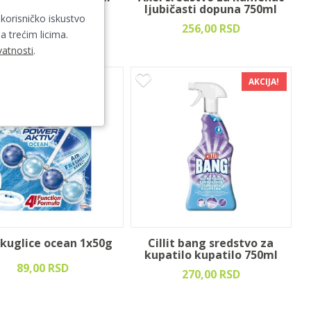
ljubičasti dopuna 750ml
 korisničko iskustvo
161,00 RSD
256,00 RSD
a trećim licima.
vatnosti
.
AKCIJA!
 kuglice ocean 1x50g
Cillit bang sredstvo za
kupatilo kupatilo 750ml
89,00 RSD
270,00 RSD