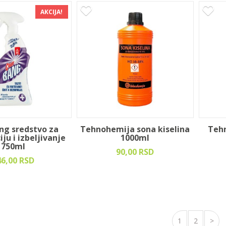
AKCIJA!
ang sredstvo za
Tehnohemija sona kiselina
Tehn
ju i izbeljivanje
1000ml
750ml
90,00 RSD
46,00 RSD
1
2
>