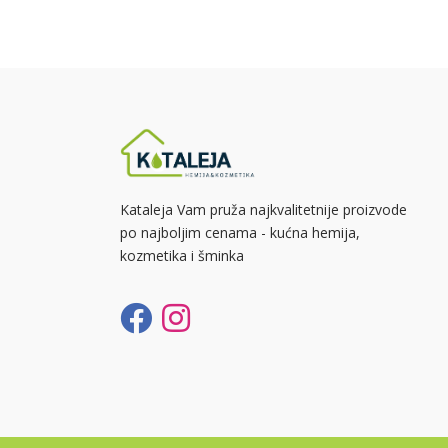
Kataleja Vam pruža najkvalitetnije proizvode
po najboljim cenama - kućna hemija,
kozmetika i šminka