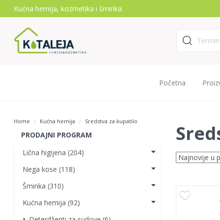
Kućna hemija, kozmetika i šminka
Početna
Proiz
Home
Kućna hemija
Sredstva za kupatilo
Sred
PRODAJNI PROGRAM
Lična higijena (204)
Nega kose (118)
Šminka (310)
Kućna hemija (92)
Deterdženti za sudove (6)