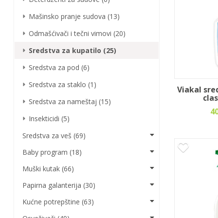
Mašinsko pranje sudova (13)
Odmašćivači i tečni vimovi (20)
Sredstva za kupatilo (25)
Sredstva za pod (6)
Sredstva za staklo (1)
Viakal sre
cla
Sredstva za nameštaj (15)
4
Insekticidi (5)
Sredstva za veš (69)
Baby program (18)
Muški kutak (66)
Papirna galanterija (30)
Kućne potrepštine (63)