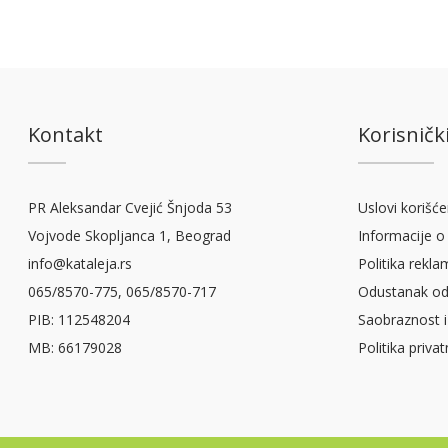
Kontakt
Korisnički
PR Aleksandar Cvejić Šnjoda 53
Uslovi korišće
Vojvode Skopljanca 1, Beograd
Informacije o 
info@kataleja.rs
Politika rekla
065/8570-775, 065/8570-717
Odustanak od
PIB: 112548204
Saobraznost i
MB: 66179028
Politika priva