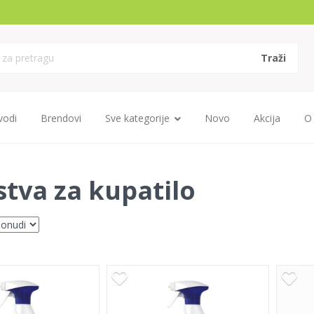
vodi
Brendovi
Sve kategorije
Novo
Akcija
O
stva za kupatilo