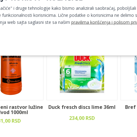
buđi 500ml
lačiće" i druge tehnologije kako bismo analizirali saobraćaj, poboljšali
31,00 RSD
323,00 RSD
 funkcionalnosti korisnicima. Lične podatke o korisnicima ne delimo s
ja web sajta saglasni ste sa našim
pravilima korišćenja i polisom pri
eni rastvor lužine
Duck fresch discs lime 36ml
Bref
dvod 1000ml
234,00 RSD
31,00 RSD