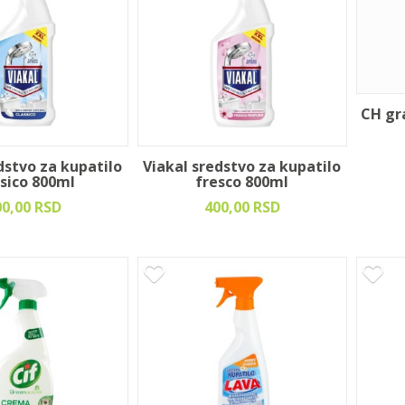
CH gr
dstvo za kupatilo
Viakal sredstvo za kupatilo
ssico 800ml
fresco 800ml
00,00 RSD
400,00 RSD