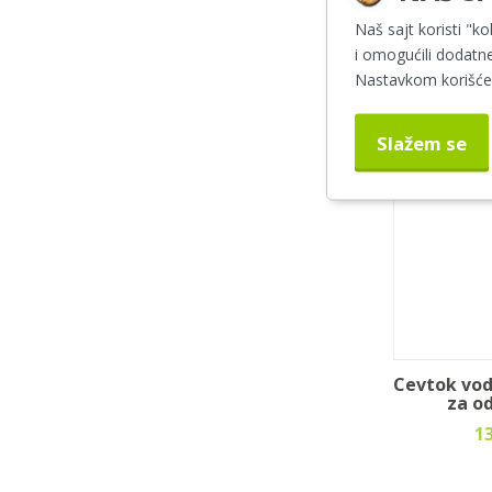
Naš sajt koristi "ko
1
i omogućili dodatne
Nastavkom korišćen
Slažem se
Cevtok vod
za o
1