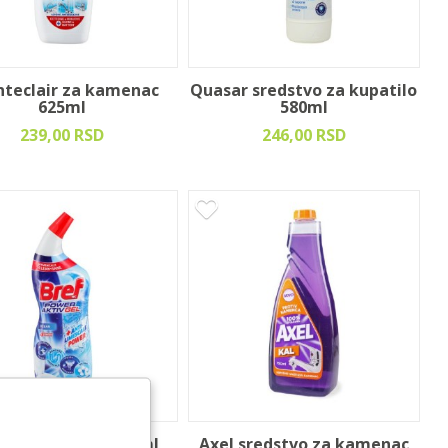
teclair za kamenac
Quasar sredstvo za kupatilo
625ml
580ml
239,00 RSD
246,00 RSD
 wc gel ocean 700ml
Axel sredstvo za kamenac