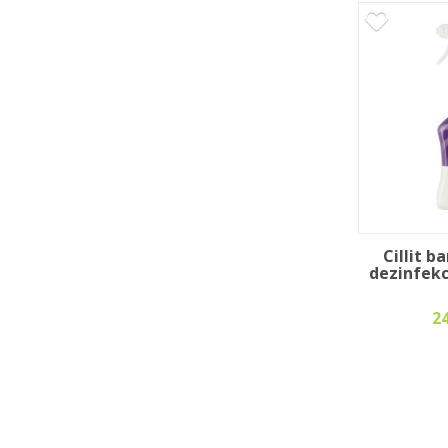
Cillit b
dezinfekci
2