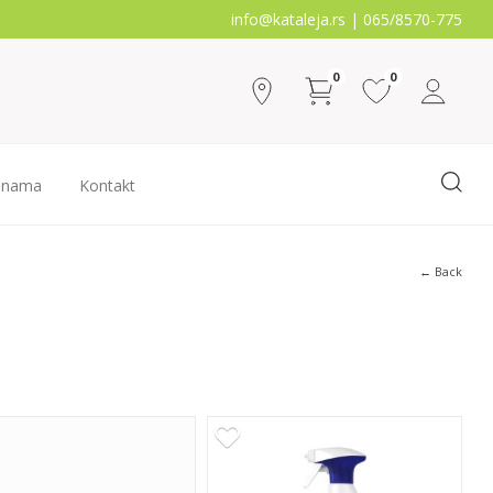
info@kataleja.rs |
065/8570-775
0
0
 nama
Kontakt
← Back