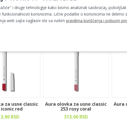
lute matte ruž za
Aura absolute matte ruž za
Aura 
lačiće" i druge tehnologije kako bismo analizirali saobraćaj, poboljšali
sne 613
usne 611
 funkcionalnosti korisnicima. Lične podatke o korisnicima ne delimo s
30,00 RSD
430,00 RSD
ja web sajta saglasni ste sa našim
pravilima korišćenja i polisom pri
a za usne classic
Aura olovka za usne classic
Aura 
 iconic red
253 rosy coral
13,00 RSD
313,00 RSD