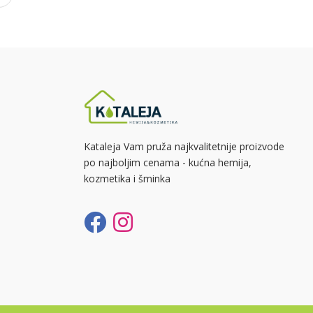
Kataleja Vam pruža najkvalitetnije proizvode
po najboljim cenama - kućna hemija,
kozmetika i šminka