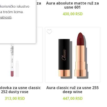
absolute matte ruž za
Aura absolute matte ruž za
 korisničko iskustvo
usne 605
usne 601
a trećim licima.
430,00 RSD
430,00 RSD
vatnosti
.
olovka za usne classic
Aura classic ruž za usne 255
252 dusty rose
deep wine
313,00 RSD
447,00 RSD