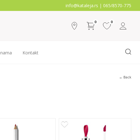
info@kataleja.rs |
065/8570-775
0
0
 nama
Kontakt
← Back