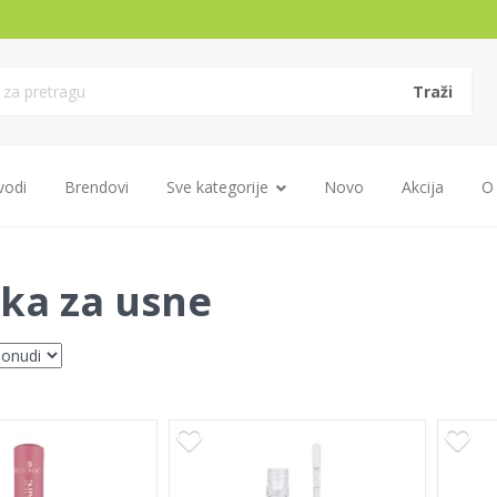
vodi
Brendovi
Sve kategorije
Novo
Akcija
O
ka za usne