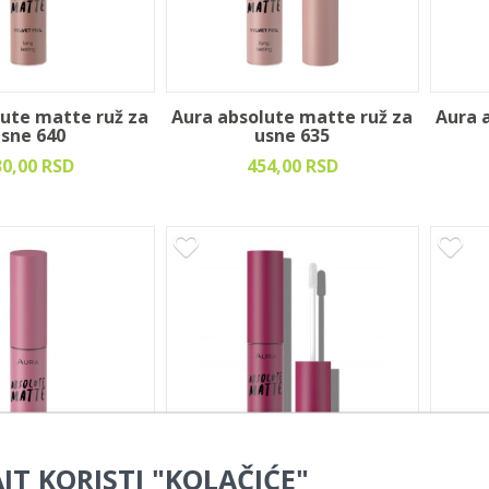
lute matte ruž za
Aura absolute matte ruž za
Aura 
sne 640
usne 635
30,00 RSD
454,00 RSD
JT KORISTI "KOLAČIĆE"