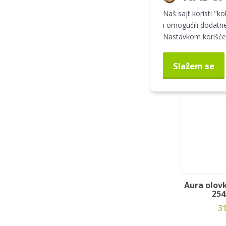
Aura abso
Naš sajt koristi "ko
u
i omogućili dodatne
4
Nastavkom korišćen
Slažem se
Aura olovk
254
3