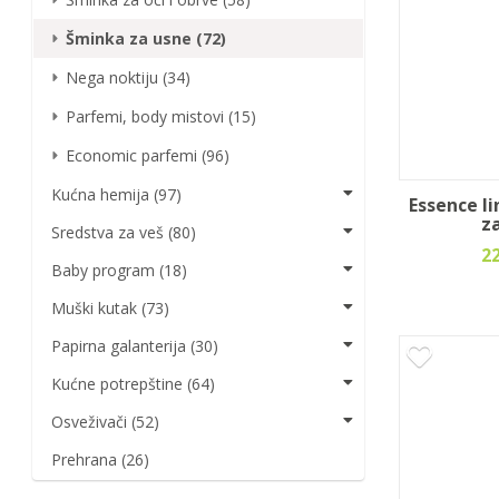
Šminka za usne (72)
Nega noktiju (34)
Parfemi, body mistovi (15)
Economic parfemi (96)
Kućna hemija (97)
Essence li
z
Sredstva za veš (80)
2
Baby program (18)
Muški kutak (73)
Papirna galanterija (30)
Kućne potrepštine (64)
Osveživači (52)
Prehrana (26)