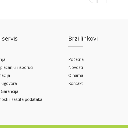
 servis
Brzi linkovi
nja
Početna
plaćanju i isporuci
Novosti
macija
O nama
 ugovora
Kontakt
 Garancija
tnosti i zaštita podataka