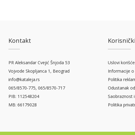
Kontakt
Korisnički
PR Aleksandar Cvejić Šnjoda 53
Uslovi korišće
Vojvode Skopljanca 1, Beograd
Informacije o 
info@kataleja.rs
Politika rekla
065/8570-775, 065/8570-717
Odustanak od
PIB: 112548204
Saobraznost i
MB: 66179028
Politika priva