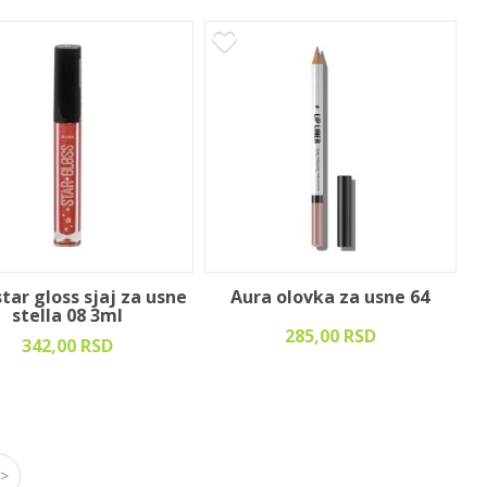
tar gloss sjaj za usne
Aura olovka za usne 64
stella 08 3ml
285,00 RSD
342,00 RSD
>