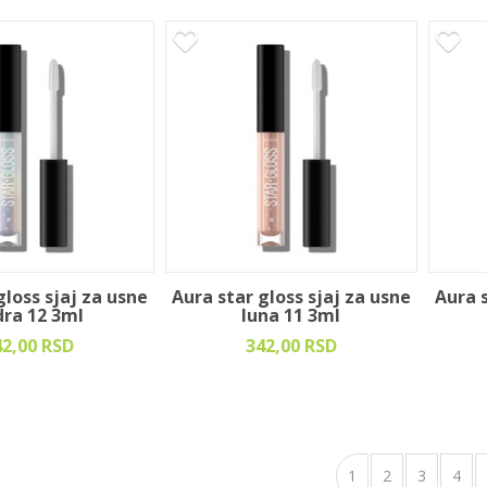
gloss sjaj za usne
Aura star gloss sjaj za usne
Aura s
dra 12 3ml
luna 11 3ml
42,00 RSD
342,00 RSD
1
2
3
4