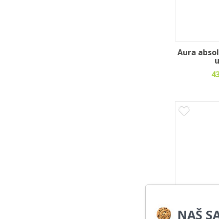
Aura abso
u
4
NAŠ SA