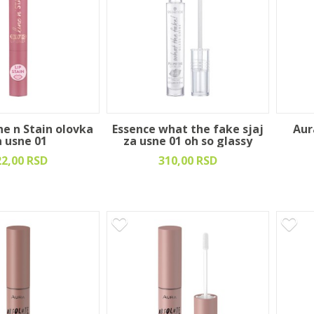
ne n Stain olovka
Essence what the fake sjaj
Aur
a usne 01
za usne 01 oh so glassy
22,00 RSD
310,00 RSD