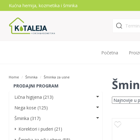
Kućna hemija, kozmetika i šminka
Početna
Proiz
Home
Šminka
Šminka za usne
Šmin
PRODAJNI PROGRAM
Lična higijena (213)
Nega kose (125)
Šminka (317)
Korektori i puderi (21)
Šminka za oči i obrve (58)