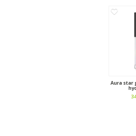
Aura star 
hy
3