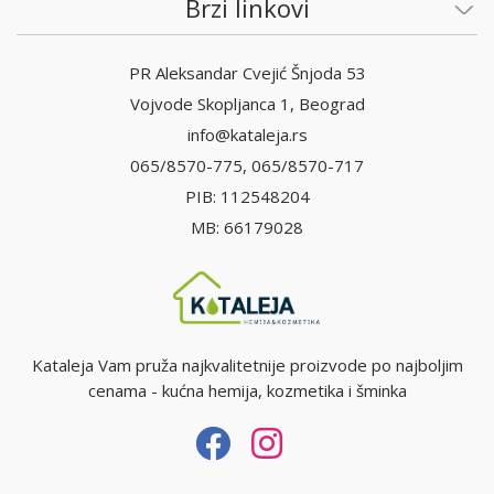
Brzi linkovi
PR Aleksandar Cvejić Šnjoda 53
Vojvode Skopljanca 1, Beograd
info@kataleja.rs
065/8570-775, 065/8570-717
PIB: 112548204
MB: 66179028
Kataleja Vam pruža najkvalitetnije proizvode po najboljim
cenama - kućna hemija, kozmetika i šminka