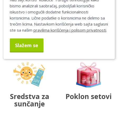
bismo analizirali saobraćaj, poboljšali korisničko
iskustvo i omogućili dodatne funkcionalnosti
korisnicima. Lične podatke o korisnicima ne delimo sa
trećim licima. Nastavkom korišćenja web sajta saglasni
ste sa našim
pravilima korišćenja i polisom privatnosti
.
Brijači
Pene i gelovi
Slažem se
za brijanje
Sredstva za
Poklon setovi
sunčanje