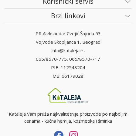
Korisnički servis
Brzi linkovi
PR Aleksandar Cvejić Šnjoda 53
Vojvode Skopljanca 1, Beograd
info@kataleja.rs
065/8570-775, 065/8570-717
PIB: 112548204
MB: 66179028
Kataleja Vam pruža najkvalitetnije proizvode po najboljim
cenama - kućna hemija, kozmetika i šminka