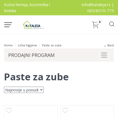
Kućna hemija, kozmetika i
info@kataleja.rs |
šminka
065/8570-775
0
Home
Lična higijena
Paste za zube
← Back
PRODAJNI PROGRAM
Toggle
navigat
Paste za zube