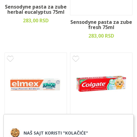
Sensodyne pasta za zube
herbal eucalyptus 75ml
283,00 RSD
Sensodyne pasta za zube
fresh 75ml
283,00 RSD
Elmex pasta za zube
Colgate pasta za zube
junior 75ml
strawberry 50ml
NAŠ SAJT KORISTI "KOLAČIĆE"
366,00 RSD
83,00 RSD