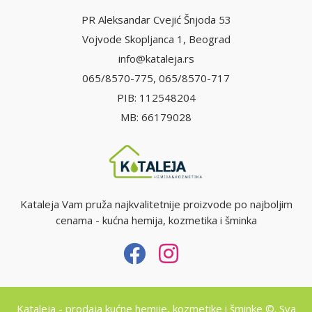
PR Aleksandar Cvejić Šnjoda 53
Vojvode Skopljanca 1, Beograd
info@kataleja.rs
065/8570-775, 065/8570-717
PIB: 112548204
MB: 66179028
Kataleja Vam pruža najkvalitetnije proizvode po najboljim
cenama - kućna hemija, kozmetika i šminka
Kataleja - prodaja kućne hemije, kozmetike i šminke ©. Sva