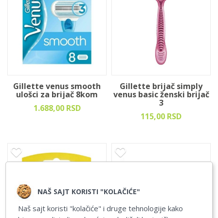
Gillette venus smooth
Gillette brijač simply
ulošci za brijač 8kom
venus basic ženski brijač
3
1.688,00 RSD
115,00 RSD
NAŠ SAJT KORISTI "KOLAČIĆE"
Naš sajt koristi "kolačiće" i druge tehnologije kako