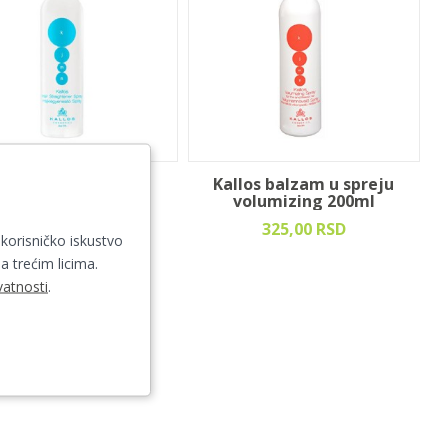
los balzam u spreju
Kallos balzam u spreju
traightener 200ml
volumizing 200ml
259,00 RSD
325,00 RSD
 korisničko iskustvo
a trećim licima.
vatnosti
.