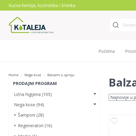
Kućna hemija, kozmetika i šminka
Početna
Proiz
Home
Nega kose
Balzami u spreju
Balz
PRODAJNI PROGRAM
Lična higijena (105)
Nega kose (94)
Šamponi (28)
Regeneratori (16)