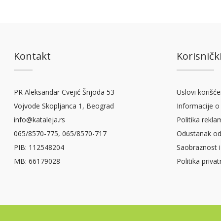
Kontakt
Korisnički
PR Aleksandar Cvejić Šnjoda 53
Uslovi korišće
Vojvode Skopljanca 1, Beograd
Informacije o 
info@kataleja.rs
Politika rekla
065/8570-775, 065/8570-717
Odustanak od
PIB: 112548204
Saobraznost i
MB: 66179028
Politika priva