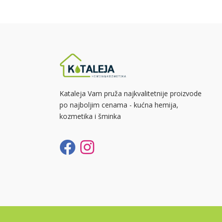
Kataleja Vam pruža najkvalitetnije proizvode
po najboljim cenama - kućna hemija,
kozmetika i šminka