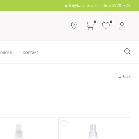
info@kataleja.rs |
065/8570-775
0
0
 nama
Kontakt
← Back