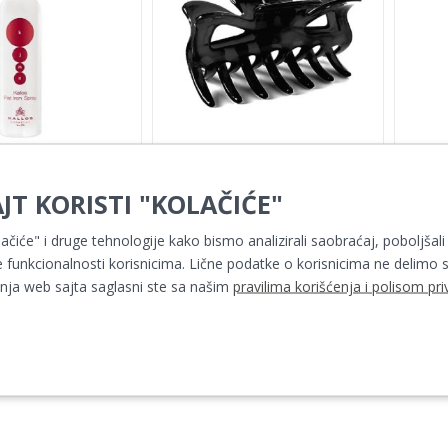
zam u spreju flat
DN ŠNALA 7769 FA-9776
Kal
JT KORISTI "KOLAČIĆE"
ron 200ml
s
122,00 RSD
59,00 RSD
lačiće" i druge tehnologije kako bismo analizirali saobraćaj, poboljšali
 funkcionalnosti korisnicima. Lične podatke o korisnicima ne delimo s
ja web sajta saglasni ste sa našim
pravilima korišćenja i polisom pri
1