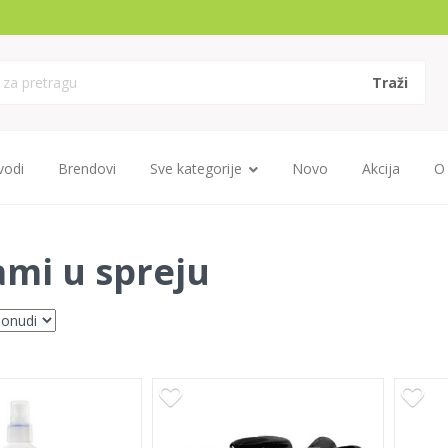
vodi
Brendovi
Sve kategorije
Novo
Akcija
O
ami u spreju