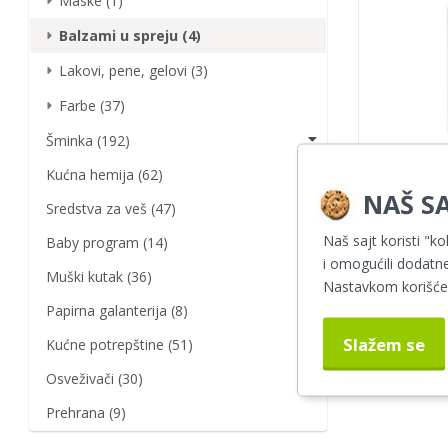
Maske (1)
Balzami u spreju (4)
Lakovi, pene, gelovi (3)
Farbe (37)
Šminka (192)
Kućna hemija (62)
Kallos bal
NAŠ SA
i
Sredstva za veš (47)
2
Naš sajt koristi "ko
Baby program (14)
i omogućili dodatne
Muški kutak (36)
Nastavkom korišćen
Papirna galanterija (8)
Slažem se
Kućne potrepštine (51)
Osveživači (30)
Prehrana (9)