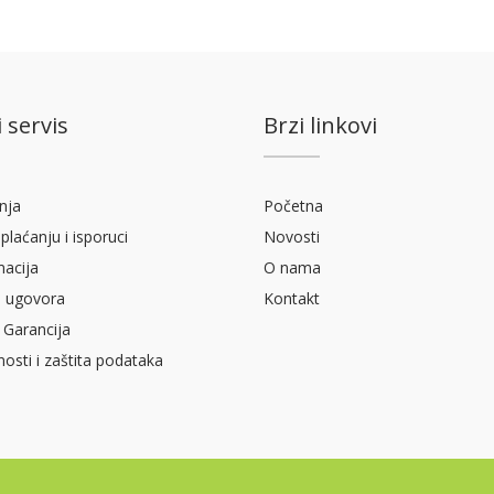
 servis
Brzi linkovi
nja
Početna
plaćanju i isporuci
Novosti
macija
O nama
 ugovora
Kontakt
 Garancija
tnosti i zaštita podataka