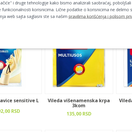
vostrani
2kom
lačiće" i druge tehnologije kako bismo analizirali saobraćaj, poboljšali
20,00 RSD
101,00 RSD
 funkcionalnosti korisnicima. Lične podatke o korisnicima ne delimo s
ja web sajta saglasni ste sa našim
pravilima korišćenja i polisom pri
avice sensitive L
Vileda višenamenska krpa
Vile
3kom
92,00 RSD
135,00 RSD