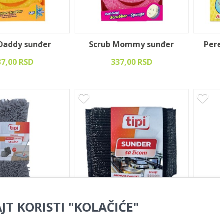
Daddy sunđer
Scrub Mommy sunđer
Per
37,00 RSD
337,00 RSD
JT KORISTI "KOLAČIĆE"
na za Aktiv mop
Tipi sunđer sa žicom Grublji
Tip