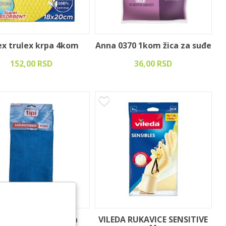
ex trulex krpa 4kom
Anna 0370 1kom žica za suđe
152,00 RSD
36,00 RSD
i Mikrofiber krpa za
VILEDA RUKAVICE SENSITIVE