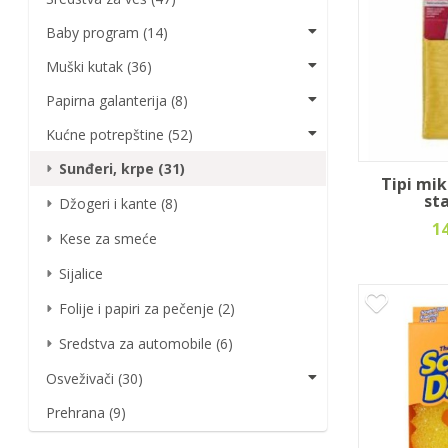
Baby program (14)
Muški kutak (36)
Papirna galanterija (8)
Kućne potrepštine (52)
Sunđeri, krpe (31)
Tipi mik
st
Džogeri i kante (8)
1
Kese za smeće
Sijalice
Folije i papiri za pečenje (2)
Sredstva za automobile (6)
Osveživači (30)
Prehrana (9)