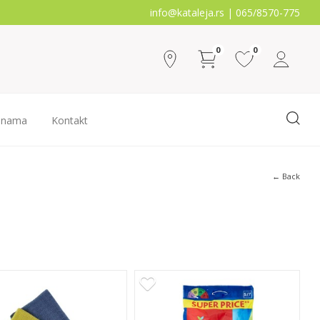
info@kataleja.rs |
065/8570-775
0
0
 nama
Kontakt
← Back