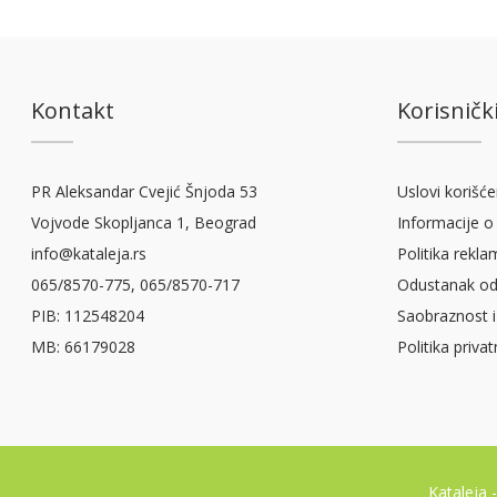
Kontakt
Korisnički
PR Aleksandar Cvejić Šnjoda 53
Uslovi korišće
Vojvode Skopljanca 1, Beograd
Informacije o 
info@kataleja.rs
Politika rekla
065/8570-775, 065/8570-717
Odustanak od
PIB: 112548204
Saobraznost i
MB: 66179028
Politika priva
Kataleja 