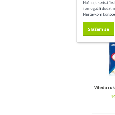
D
Naš sajt koristi "ko
4
i omogućili dodatne
Nastavkom korišćen
Slažem se
Vileda ruk
1