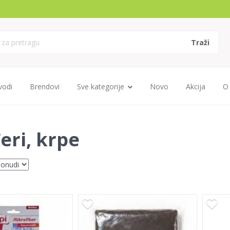
vodi
Brendovi
Sve kategorije
Novo
Akcija
O
eri, krpe