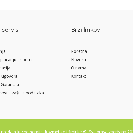
 servis
Brzi linkovi
nja
Početna
plaćanju i isporuci
Novosti
macija
O nama
 ugovora
Kontakt
 Garancija
tnosti i zaštita podataka
- prodaja kućne hemije, kozmetike i šminke ©. Sva prava zadržana 2