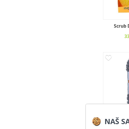
Scrub 
3
NAŠ SA
Tipi zame