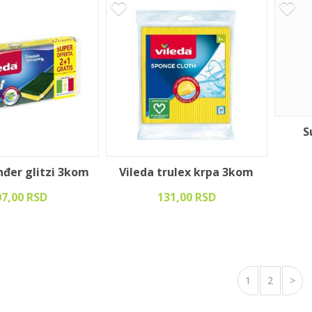
S
nđer glitzi 3kom
Vileda trulex krpa 3kom
07,00 RSD
131,00 RSD
1
2
>