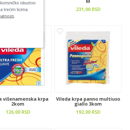
staklo 40x30cm
M
 korisničko iskustvo
108,00 RSD
231,00 RSD
a trećim licima.
vatnosti
.
da višenamenska krpa
Vileda krpa panno multiuso
2kom
giallo 3kom
126,00 RSD
192,00 RSD