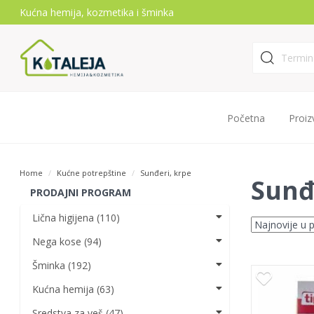
Kućna hemija, kozmetika i šminka
Početna
Proiz
Home
Kućne potrepštine
Sunđeri, krpe
Sunđ
PRODAJNI PROGRAM
Lična higijena (110)
Nega kose (94)
Šminka (192)
Kućna hemija (63)
Sredstva za veš (47)